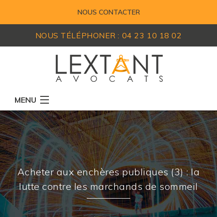
NOUS CONTACTER
NOUS TÉLÉPHONER :
04 23 10 18 02
MENU
RÉSEAU D'AVOCATS
MEMBRES
EXPERTISES
Acheter aux enchères publiques (3) : la
ACTUALITÉS
lutte contre les marchands de sommeil
LEXIQUE