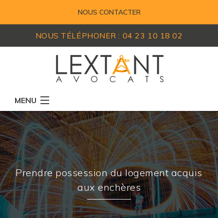
NOUS CONTACTER
NOUS TÉLÉPHONER :
04 23 10 18 02
MENU
RÉSEAU D'AVOCATS
MEMBRES
EXPERTISES
Prendre possession du logement acquis
ACTUALITÉS
aux enchères
LEXIQUE