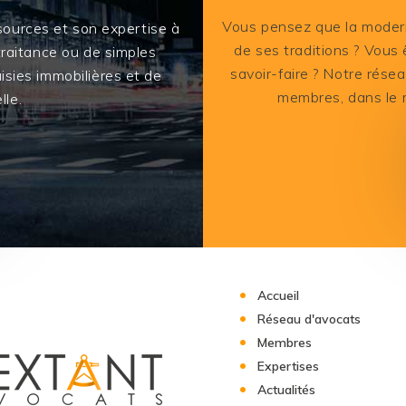
Vous pensez que la modern
sources et son expertise à
de ses traditions ? Vous
-traitance ou de simples
savoir-faire ? Notre rése
isies immobilières et de
membres, dans le r
lle.
Accueil
Réseau d'avocats
Membres
Expertises
Actualités