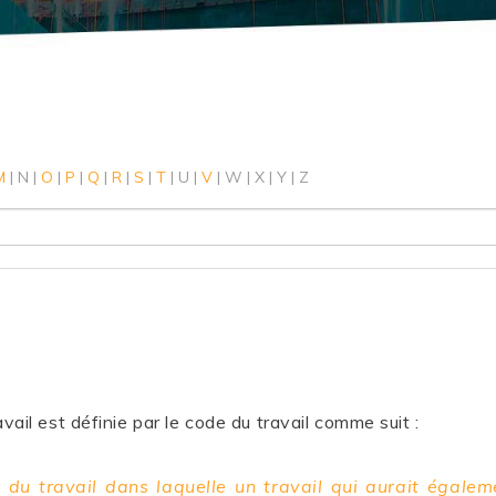
Droit de l
Droit des 
Droit de l
Droit des
Droit des 
M
|
N
|
O
|
P
|
Q
|
R
|
S
|
T
|
U
|
V
|
W
|
X
|
Y
|
Z
Droit de l
avail est définie par le code du travail comme suit :
 du travail dans laquelle un travail qui aurait égale