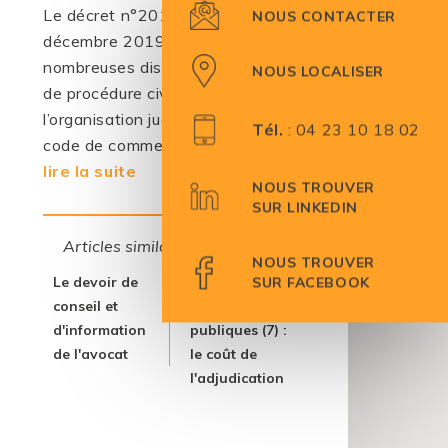
Le décret n°2019-1333 du 11
NOUS CONTACTER
décembre 2019 a modifié de
nombreuses dispositions du code
NOUS LOCALISER
de procédure civile, du code de
l’organisation judiciaire et du
Tél.
:
04 23 10 18 02
code de commerce....
lire la suite
NOUS TROUVER
SUR LINKEDIN
Articles similaires :
NOUS TROUVER
Le devoir de
Acheter aux
SUR FACEBOOK
conseil et
enchères
d'information
publiques (7) :
de l'avocat
le coût de
l'adjudication