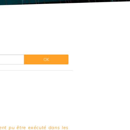
a concurrence
nouvelles technologies
a propriété intellectuelle
 mineurs
sociétés
a franchise et de la distribution
ment pu être exécuté dans les