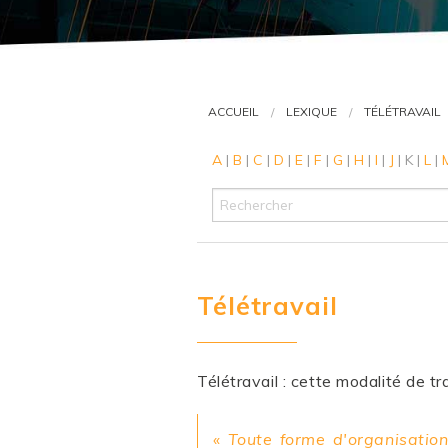
ACCUEIL
LEXIQUE
TÉLÉTRAVAIL
A
|
B
|
C
|
D
|
E
|
F
|
G
|
H
|
I
|
J
|
K
|
L
|
Télétravail
Télétravail : cette modalité de tr
«
Toute forme d'organisation