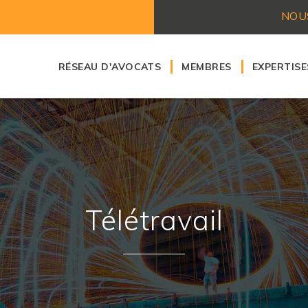
NOU
RÉSEAU D'AVOCATS
MEMBRES
EXPERTISE
Nos honoraires
Droit ban
Droit du t
Droit des 
Droit civil
Droit des c
Droit fisca
Télétravail
Droit immo
Droit de l
Droit com
Droit de l
Droit dom