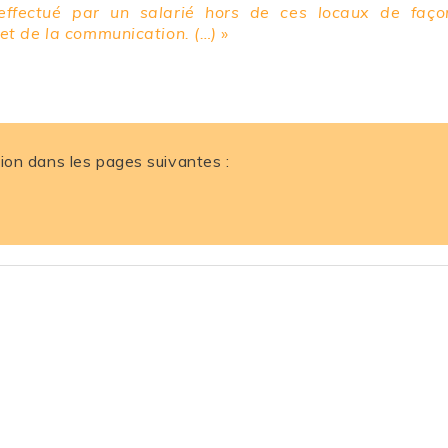
effectué par un salarié hors de ces locaux de façon 
 et de la communication. (…)
»
ion dans les pages suivantes :