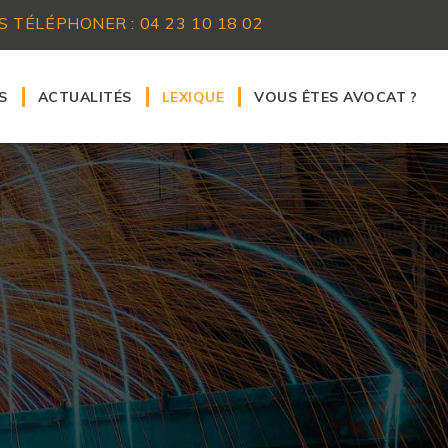
S TÉLÉPHONER :
04 23 10 18 02
S
ACTUALITÉS
LEXIQUE
VOUS ÊTES AVOCAT ?
caire
Particuliers
Nos services aux confrèr
ravail
Professionnels
Nous rejoindre
procédures civiles d'exécution
Avocats
ollectivités territoriales
l
bilier
'urbanisme
mercial
a famille
mage corporel