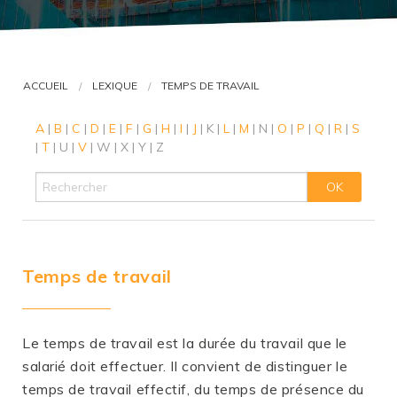
VOUS ÊTES AVOCAT ?
ACCUEIL
LEXIQUE
TEMPS DE TRAVAIL
A
|
B
|
C
|
D
|
E
|
F
|
G
|
H
|
I
|
J
|
K
|
L
|
M
|
N
|
O
|
P
|
Q
|
R
|
S
|
T
|
U
|
V
|
W
|
X
|
Y
|
Z
Temps de travail
Le temps de travail est la durée du travail que le
salarié doit effectuer. Il convient de distinguer le
temps de travail effectif, du temps de présence du