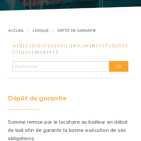
VOUS ÊTES AVOCAT ?
ACCUEIL
LEXIQUE
DÉPÔT DE GARANTIE
A
|
B
|
C
|
D
|
E
|
F
|
G
|
H
|
I
|
J
|
K
|
L
|
M
|
N
|
O
|
P
|
Q
|
R
|
S
|
T
|
U
|
V
|
W
|
X
|
Y
|
Z
Dépôt de garantie
Somme remise par le locataire au bailleur en début
de bail afin de garantir la bonne exécution de ses
obligations.