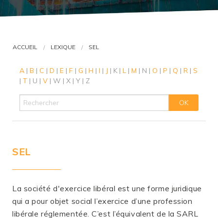
VOUS ÊTES AVOCAT ?
ACCUEIL
LEXIQUE
SEL
A
|
B
|
C
|
D
|
E
|
F
|
G
|
H
|
I
|
J
|
K
|
L
|
M
|
N
|
O
|
P
|
Q
|
R
|
S
|
T
|
U
|
V
|
W
|
X
|
Y
|
Z
SEL
La société d'exercice libéral est une forme juridique
qui a pour objet social l’exercice d’une profession
libérale réglementée. C’est l’équivalent de la SARL