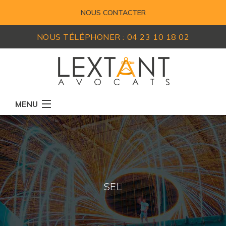
NOUS CONTACTER
NOUS TÉLÉPHONER :
04 23 10 18 02
MENU
RÉSEAU D'AVOCATS
MEMBRES
EXPERTISES
SEL
ACTUALITÉS
LEXIQUE