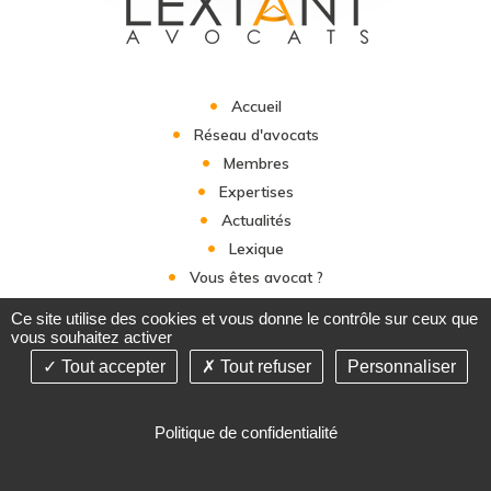
Accueil
Réseau d'avocats
Membres
Expertises
Actualités
Lexique
Vous êtes avocat ?
Contact
Ce site utilise des cookies et vous donne le contrôle sur ceux que
vous souhaitez activer
Tout accepter
Tout refuser
Personnaliser
©2019-26 Lextant Avocats - Tous droits réservés - Conception :
Politique de confidentialité
Absolute Communication & Réalisation : Answeb -
Mentions
légales
-
Plan du site
-
Gestion des cookies