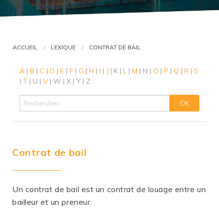
VOUS ÊTES AVOCAT ?
ACCUEIL
LEXIQUE
CONTRAT DE BAIL
A
|
B
|
C
|
D
|
E
|
F
|
G
|
H
|
I
|
J
|
K
|
L
|
M
|
N
|
O
|
P
|
Q
|
R
|
S
|
T
|
U
|
V
|
W
|
X
|
Y
|
Z
Contrat de bail
Un contrat de bail est un contrat de louage entre un
bailleur et un preneur.