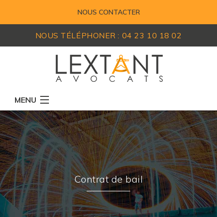
NOUS CONTACTER
NOUS TÉLÉPHONER :
04 23 10 18 02
MENU
RÉSEAU D'AVOCATS
MEMBRES
EXPERTISES
Contrat de bail
ACTUALITÉS
LEXIQUE