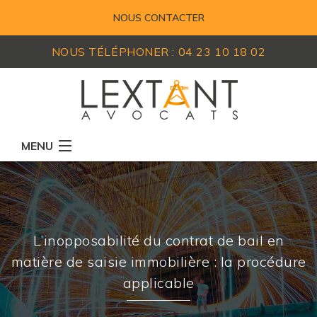
NOUS CONTACTER
NOUS TÉLÉPHONER :
04 23 10 18 02
MENU
RÉSEAU D'AVOCATS
MEMBRES
EXPERTISES
L’inopposabilité du contrat de bail en
matière de saisie immobilière : la procédure
ACTUALITÉS
applicable
LEXIQUE