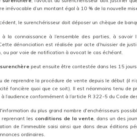
e surenchère
, l’avocat du surenchérisseur doit justifier q
e irrévocable d’un montant égal à 10 % de la nouvelle mise
récédent, le surenchérisseur doit déposer un chèque de ban
à la connaissance à l’ensemble des parties, à savoir l’adj
 Cette dénonciation est réalisée par acte d’huissier de justi
n, ou par voie de notification à avocat le cas échéant.
 surenchère
peut ensuite être contestée dans les 15 jour
 de reprendre la procédure de vente depuis le début (il n’a
licité foncière quoi que ce soit). Il est néanmoins tenu de 
s à l’audience conformément à l’article R 322-5 du Code des
 l'information du plus grand nombre d'enchérisseurs possi
e reprenant les
conditions de la vente
, dans un des jour
ation de l'immeuble saisi ainsi que dans deux éditions pé
annonces ordinaires.