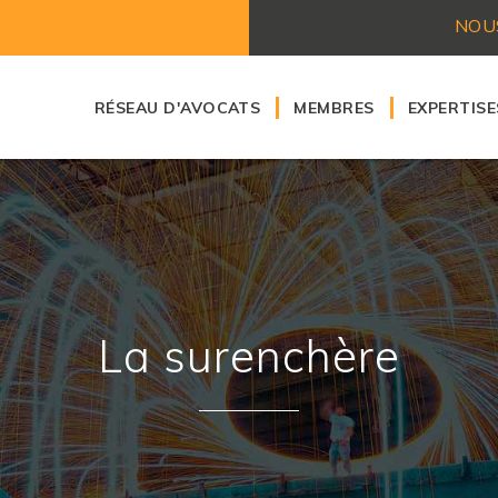
NOU
RÉSEAU D'AVOCATS
MEMBRES
EXPERTISE
Nos honoraires
Droit ban
Droit du t
Droit des 
Droit civil
Droit des c
Droit fisca
La surenchère
Droit immo
Droit de l
Droit com
Droit de l
Droit dom