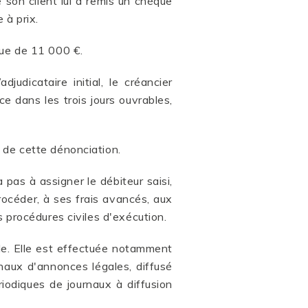
ue son client lui a remis un chèque
 à prix.
que de 11 000 €.
udicataire initial, le créancier
ce dans les trois jours ouvrables,
s de cette dénonciation.
 pas à assigner le débiteur saisi,
procéder, à ses frais avancés, aux
 procédures civiles d'exécution.
ble. Elle est effectuée notamment
naux d'annonces légales, diffusé
riodiques de journaux à diffusion