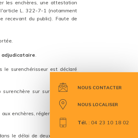
er les enchères, une attestation
 à l'article L. 322-7-1 (notamment
e recevant du public). Faute de
ortée.
 adjudicataire
.
s le surenchérisseur est déclaré
NOUS CONTACTER
 «
surenchère sur surenchère ne
NOUS LOCALISER
aux enchères, régler les frais de
Tél.
:
04 23 10 18 02
 dans le délai de deux mois mais