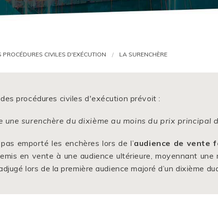
Droit de l
Droit des 
Droit de l
S PROCÉDURES CIVILES D'EXÉCUTION
LA SURENCHÈRE
Droit des
Droit des 
Droit de l
des procédures civiles d'exécution prévoit :
e une surenchère du dixième au moins du prix principal d
 pas emporté les enchères lors de l’
audience de vente 
t remis en vente à une audience ultérieure, moyennant une 
 adjugé lors de la première audience majoré d’un dixième dudi