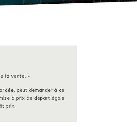
a concurrence
nouvelles technologies
a propriété intellectuelle
 mineurs
sociétés
a franchise et de la distribution
e la vente.
»
forcée
, peut demander à ce
mise à prix de départ égale
t prix.