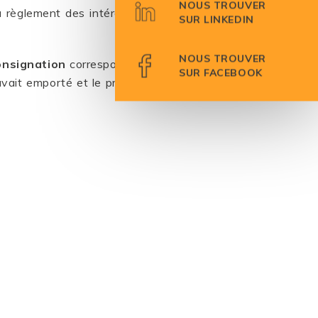
NOUS TROUVER
u règlement des intérêts au taux
SUR LINKEDIN
NOUS TROUVER
onsignation
correspondant à 10
SUR FACEBOOK
’avait emporté et le prix auquel le