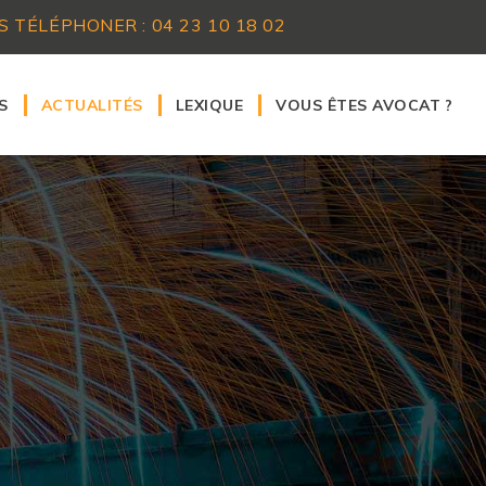
S TÉLÉPHONER :
04 23 10 18 02
S
ACTUALITÉS
LEXIQUE
VOUS ÊTES AVOCAT ?
caire
Particuliers
Nos services aux confrèr
ravail
Professionnels
Nous rejoindre
procédures civiles d'exécution
Avocats
ollectivités territoriales
l
bilier
'urbanisme
mercial
a famille
mage corporel