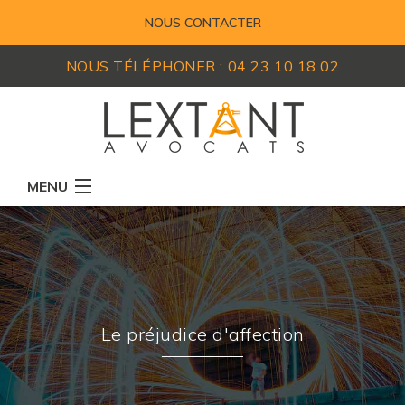
NOUS CONTACTER
NOUS TÉLÉPHONER :
04 23 10 18 02
MENU
RÉSEAU D'AVOCATS
MEMBRES
EXPERTISES
Le préjudice d'affection
ACTUALITÉS
LEXIQUE