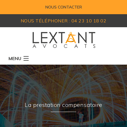
NOUS CONTACTER
NOUS TÉLÉPHONER :
04 23 10 18 02
MENU
RÉSEAU D'AVOCATS
MEMBRES
EXPERTISES
La prestation compensatoire
ACTUALITÉS
LEXIQUE